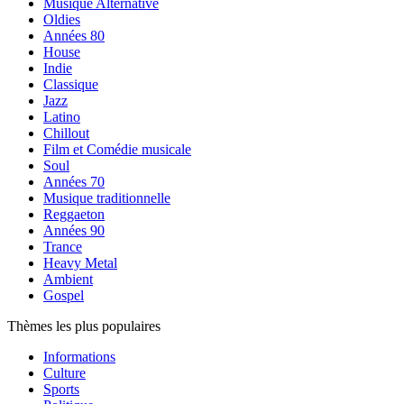
Musique Alternative
Oldies
Années 80
House
Indie
Classique
Jazz
Latino
Chillout
Film et Comédie musicale
Soul
Années 70
Musique traditionnelle
Reggaeton
Années 90
Trance
Heavy Metal
Ambient
Gospel
Thèmes les plus populaires
Informations
Culture
Sports