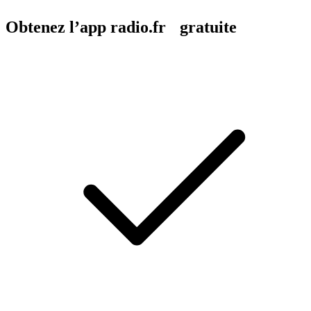
Obtenez l’app radio.fr gratuite