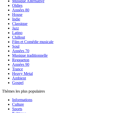
Musique Alternative
Oldies
Années 80
House
Indie
Classique
Jazz
Latino
Chillout
Film et Comédie musicale
Soul
Années 70
Musique traditionnelle
Reggaeton
Années 90
Trance
Heavy Metal
Ambient
Gospel
Thèmes les plus populaires
Informations
Culture
Sports