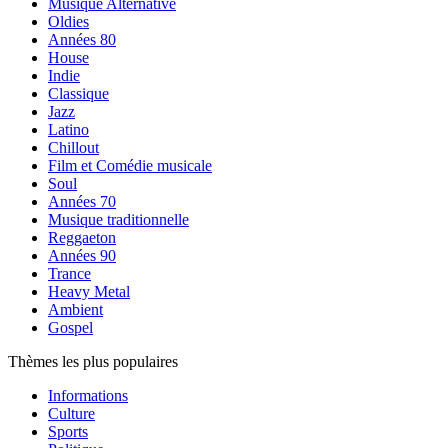
Musique Alternative
Oldies
Années 80
House
Indie
Classique
Jazz
Latino
Chillout
Film et Comédie musicale
Soul
Années 70
Musique traditionnelle
Reggaeton
Années 90
Trance
Heavy Metal
Ambient
Gospel
Thèmes les plus populaires
Informations
Culture
Sports