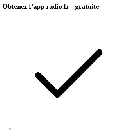
Obtenez l’app radio.fr gratuite