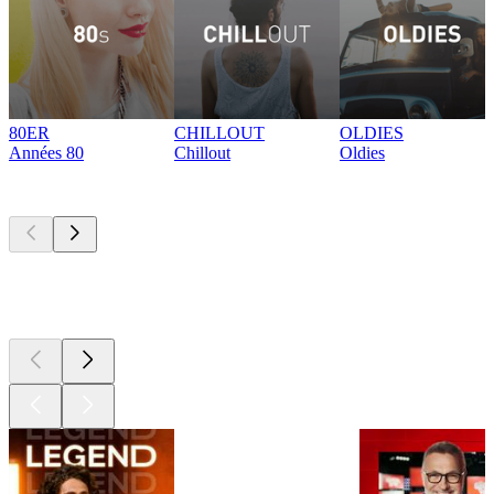
80ER
CHILLOUT
OLDIES
Années 80
Chillout
Oldies
Les meilleurs
podcasts
Les meilleurs
podcasts
Les meilleurs
podcasts