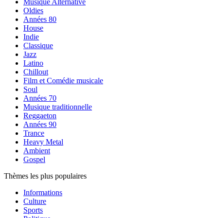
Musique Alternative
Oldies
Années 80
House
Indie
Classique
Jazz
Latino
Chillout
Film et Comédie musicale
Soul
Années 70
Musique traditionnelle
Reggaeton
Années 90
Trance
Heavy Metal
Ambient
Gospel
Thèmes les plus populaires
Informations
Culture
Sports