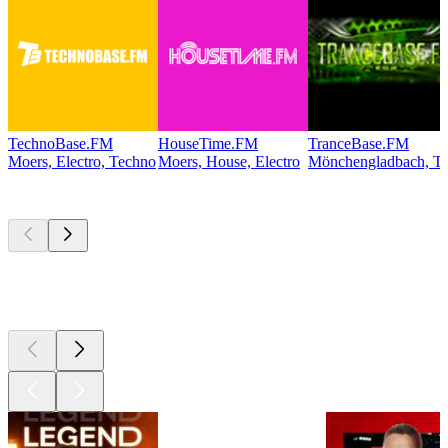
TechnoBase.FM
HouseTime.FM
TranceBase.FM
Moers, Electro, Techno
Moers, House, Electro
Mönchengladbach, Te
Les meilleurs
podcasts
Les meilleurs
podcasts
Les meilleurs
podcasts