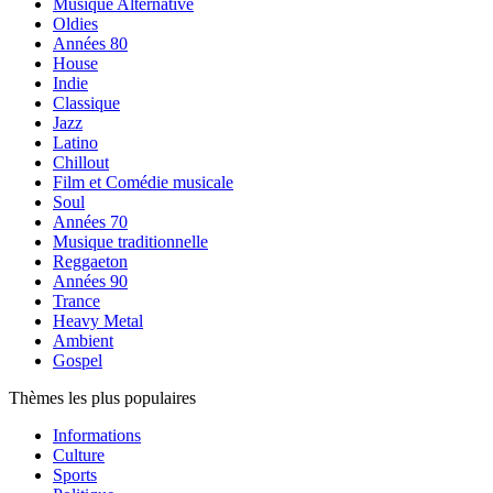
Musique Alternative
Oldies
Années 80
House
Indie
Classique
Jazz
Latino
Chillout
Film et Comédie musicale
Soul
Années 70
Musique traditionnelle
Reggaeton
Années 90
Trance
Heavy Metal
Ambient
Gospel
Thèmes les plus populaires
Informations
Culture
Sports