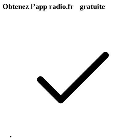
Obtenez l’app radio.fr gratuite