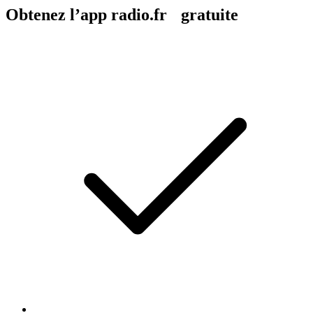
Obtenez l’app radio.fr gratuite