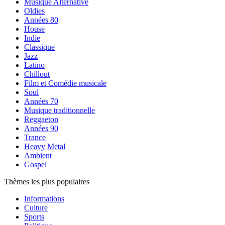
Musique Alternative
Oldies
Années 80
House
Indie
Classique
Jazz
Latino
Chillout
Film et Comédie musicale
Soul
Années 70
Musique traditionnelle
Reggaeton
Années 90
Trance
Heavy Metal
Ambient
Gospel
Thèmes les plus populaires
Informations
Culture
Sports