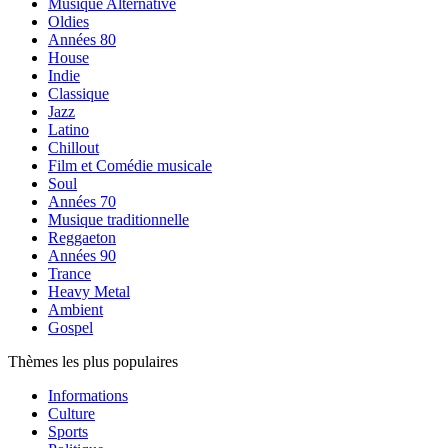
Musique Alternative
Oldies
Années 80
House
Indie
Classique
Jazz
Latino
Chillout
Film et Comédie musicale
Soul
Années 70
Musique traditionnelle
Reggaeton
Années 90
Trance
Heavy Metal
Ambient
Gospel
Thèmes les plus populaires
Informations
Culture
Sports