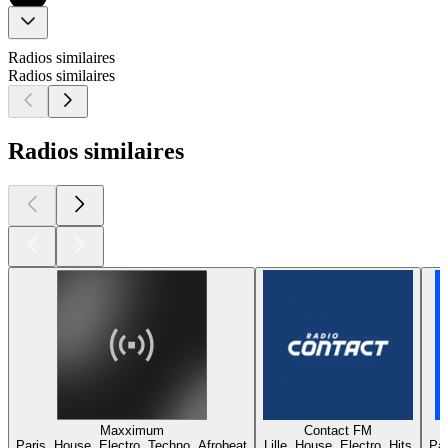
Radios similaires
Radios similaires
Radios similaires
Maxximum
Contact FM
Paris, House, Electro, Techno, Afrobeat
Lille, House, Electro, Hits
Par