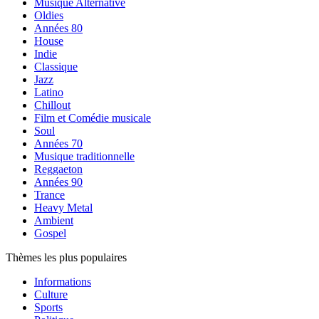
Musique Alternative
Oldies
Années 80
House
Indie
Classique
Jazz
Latino
Chillout
Film et Comédie musicale
Soul
Années 70
Musique traditionnelle
Reggaeton
Années 90
Trance
Heavy Metal
Ambient
Gospel
Thèmes les plus populaires
Informations
Culture
Sports