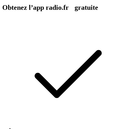
Obtenez l’app radio.fr gratuite