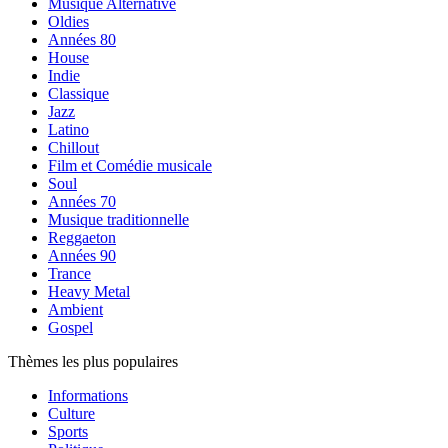
Musique Alternative
Oldies
Années 80
House
Indie
Classique
Jazz
Latino
Chillout
Film et Comédie musicale
Soul
Années 70
Musique traditionnelle
Reggaeton
Années 90
Trance
Heavy Metal
Ambient
Gospel
Thèmes les plus populaires
Informations
Culture
Sports