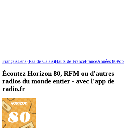
Français
Lens (Pas-de-Calais)
Hauts-de-France
France
Années 80
Pop
Écoutez Horizon 80, RFM ou d'autres
radios du monde entier - avec l'app de
radio.fr