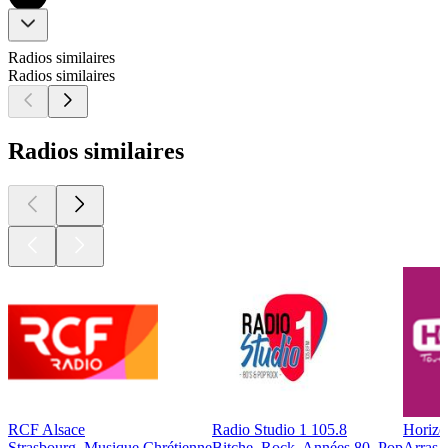
Radios similaires
Radios similaires
Radios similaires
RCF Alsace
Radio Studio 1 105.8
Horizo
Strasbourg, Musique Chrétienne
Bitche, Rock, Années 80, Pop
Arras,