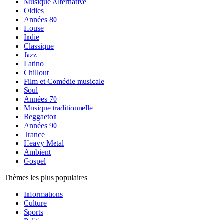
Musique Alternative
Oldies
Années 80
House
Indie
Classique
Jazz
Latino
Chillout
Film et Comédie musicale
Soul
Années 70
Musique traditionnelle
Reggaeton
Années 90
Trance
Heavy Metal
Ambient
Gospel
Thèmes les plus populaires
Informations
Culture
Sports