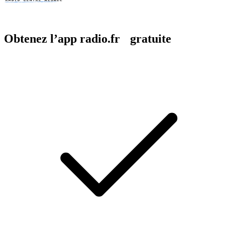
Obtenez l’app radio.fr gratuite