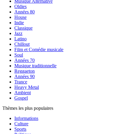
Musique Alternative
Oldies
Années 80
House
Indie
Classique
Jazz
Latino
Chillout
Film et Comédie musicale
Soul
Années 70
Musique traditionnelle
Reggaeton
Années 90
Trance
Heavy Metal
Ambient
Gospel
Thèmes les plus populaires
Informations
Culture
Sports