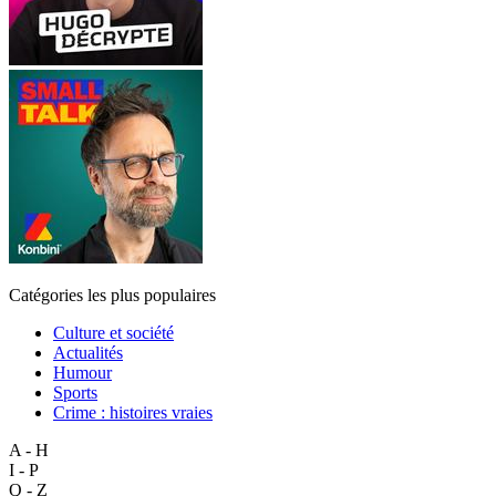
Catégories les plus populaires
Culture et société
Actualités
Humour
Sports
Crime : histoires vraies
A - H
I - P
Q - Z