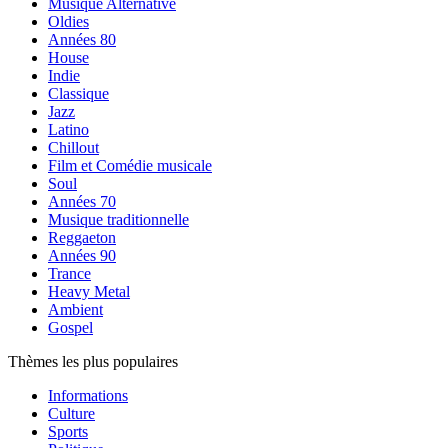
Musique Alternative
Oldies
Années 80
House
Indie
Classique
Jazz
Latino
Chillout
Film et Comédie musicale
Soul
Années 70
Musique traditionnelle
Reggaeton
Années 90
Trance
Heavy Metal
Ambient
Gospel
Thèmes les plus populaires
Informations
Culture
Sports