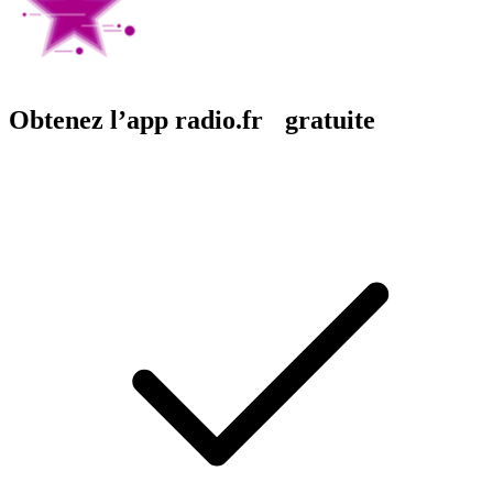
Obtenez l’app radio.fr gratuite