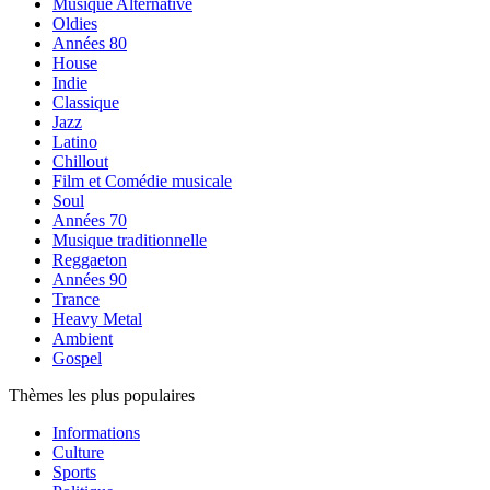
Musique Alternative
Oldies
Années 80
House
Indie
Classique
Jazz
Latino
Chillout
Film et Comédie musicale
Soul
Années 70
Musique traditionnelle
Reggaeton
Années 90
Trance
Heavy Metal
Ambient
Gospel
Thèmes les plus populaires
Informations
Culture
Sports