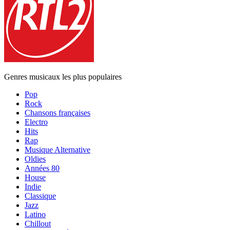
Genres musicaux les plus populaires
Pop
Rock
Chansons françaises
Electro
Hits
Rap
Musique Alternative
Oldies
Années 80
House
Indie
Classique
Jazz
Latino
Chillout