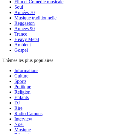
Film et Comédie musicale
Soul
Années 70
Musique traditionnelle
Reggaeton
Années 90
Trance
Heavy Metal
Ambient
Gospel
Thèmes les plus populaires
Informations
Culture
Sports
Politique
Religion
Enfants
DJ
Rire
Radio Campus
Interview
Noël
Musique