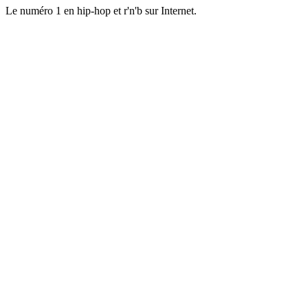
Le numéro 1 en hip-hop et r'n'b sur Internet.
Site web de la radio