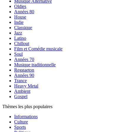
Musique Alternative
Oldies
Années 80
House
Indie
Classique
Jazz
Latino
Chillout
Film et Comédie musicale
Soul
Années 70
Musique traditionnelle
Reggaeton
Années 90
Trance
Heavy Metal
Ambient
Gospel
Thèmes les plus populaires
Informations
Culture
Sports