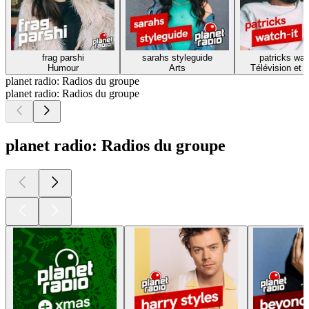
frag parshi
sarahs styleguide
patricks wat
Humour
Arts
Télévision et 
planet radio: Radios du groupe
planet radio: Radios du groupe
planet radio: Radios du groupe