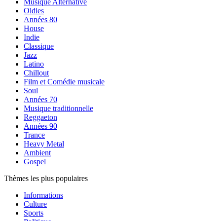
Musique Alternative
Oldies
Années 80
House
Indie
Classique
Jazz
Latino
Chillout
Film et Comédie musicale
Soul
Années 70
Musique traditionnelle
Reggaeton
Années 90
Trance
Heavy Metal
Ambient
Gospel
Thèmes les plus populaires
Informations
Culture
Sports