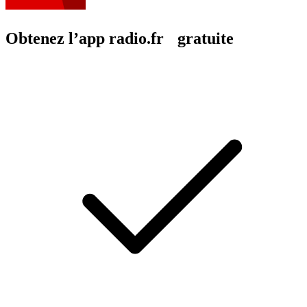
Obtenez l’app radio.fr gratuite