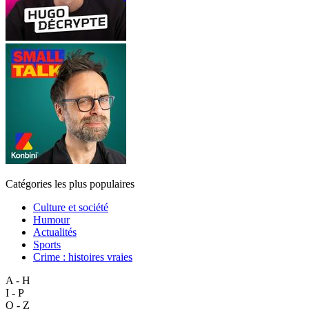
Catégories les plus populaires
Culture et société
Humour
Actualités
Sports
Crime : histoires vraies
A - H
I - P
Q - Z