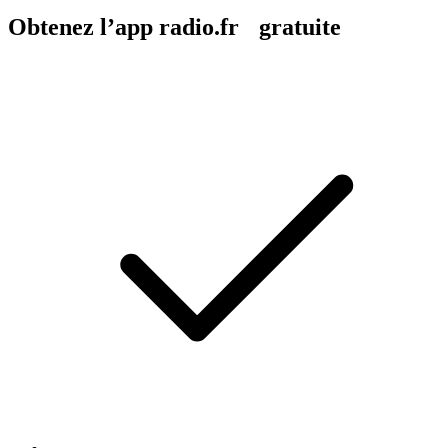
Obtenez l’app radio.fr gratuite