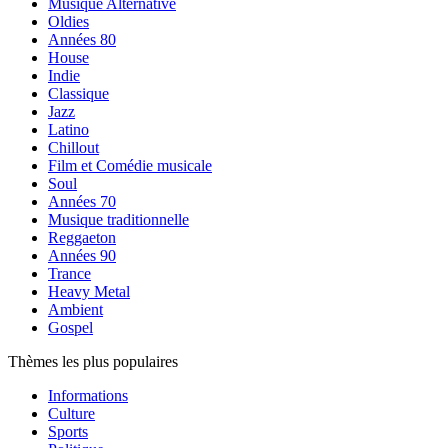
Musique Alternative
Oldies
Années 80
House
Indie
Classique
Jazz
Latino
Chillout
Film et Comédie musicale
Soul
Années 70
Musique traditionnelle
Reggaeton
Années 90
Trance
Heavy Metal
Ambient
Gospel
Thèmes les plus populaires
Informations
Culture
Sports