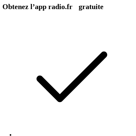
Obtenez l’app radio.fr gratuite