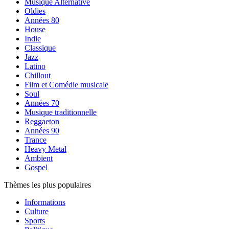
Musique Alternative
Oldies
Années 80
House
Indie
Classique
Jazz
Latino
Chillout
Film et Comédie musicale
Soul
Années 70
Musique traditionnelle
Reggaeton
Années 90
Trance
Heavy Metal
Ambient
Gospel
Thèmes les plus populaires
Informations
Culture
Sports