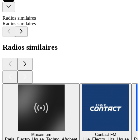
Radios similaires
Radios similaires
Radios similaires
Maxximum
Contact FM
Paris, Electro, House, Techno, Afrobeat
Lille, Electro, Hits, House
Par