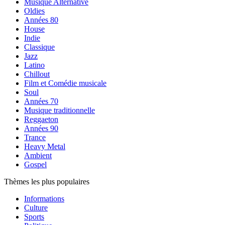
Musique Alternative
Oldies
Années 80
House
Indie
Classique
Jazz
Latino
Chillout
Film et Comédie musicale
Soul
Années 70
Musique traditionnelle
Reggaeton
Années 90
Trance
Heavy Metal
Ambient
Gospel
Thèmes les plus populaires
Informations
Culture
Sports