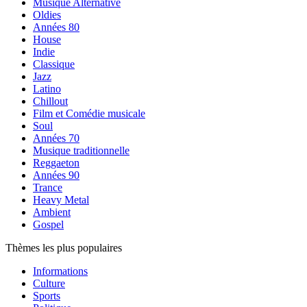
Musique Alternative
Oldies
Années 80
House
Indie
Classique
Jazz
Latino
Chillout
Film et Comédie musicale
Soul
Années 70
Musique traditionnelle
Reggaeton
Années 90
Trance
Heavy Metal
Ambient
Gospel
Thèmes les plus populaires
Informations
Culture
Sports