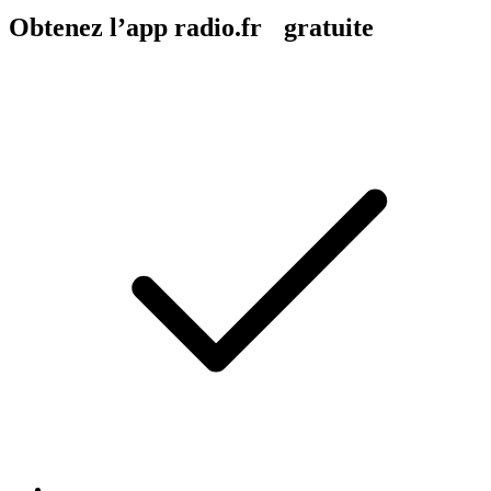
Obtenez l’app radio.fr gratuite