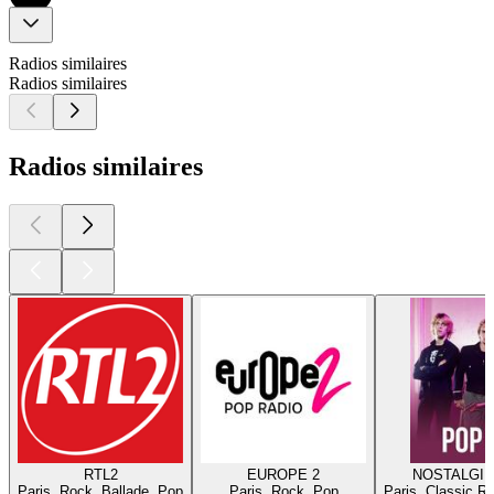
Radios similaires
Radios similaires
Radios similaires
RTL2
EUROPE 2
NOSTALGIE
Paris, Rock, Ballade, Pop
Paris, Rock, Pop
Paris, Classic R