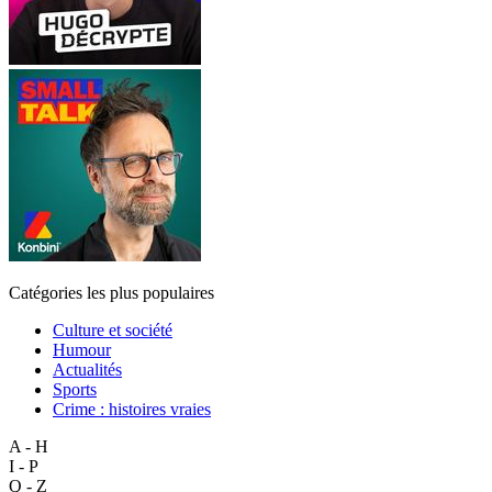
Catégories les plus populaires
Culture et société
Humour
Actualités
Sports
Crime : histoires vraies
A - H
I - P
Q - Z