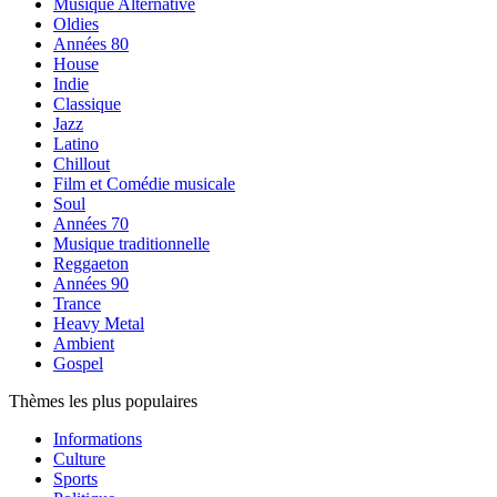
Musique Alternative
Oldies
Années 80
House
Indie
Classique
Jazz
Latino
Chillout
Film et Comédie musicale
Soul
Années 70
Musique traditionnelle
Reggaeton
Années 90
Trance
Heavy Metal
Ambient
Gospel
Thèmes les plus populaires
Informations
Culture
Sports