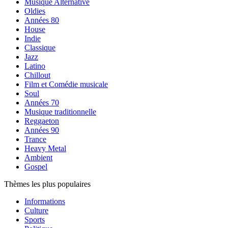
Musique Alternative
Oldies
Années 80
House
Indie
Classique
Jazz
Latino
Chillout
Film et Comédie musicale
Soul
Années 70
Musique traditionnelle
Reggaeton
Années 90
Trance
Heavy Metal
Ambient
Gospel
Thèmes les plus populaires
Informations
Culture
Sports