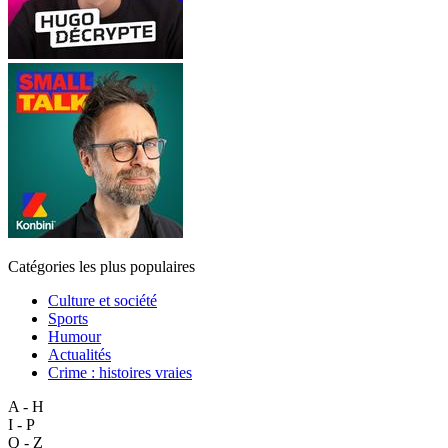
Catégories les plus populaires
Culture et société
Sports
Humour
Actualités
Crime : histoires vraies
A - H
I - P
Q - Z