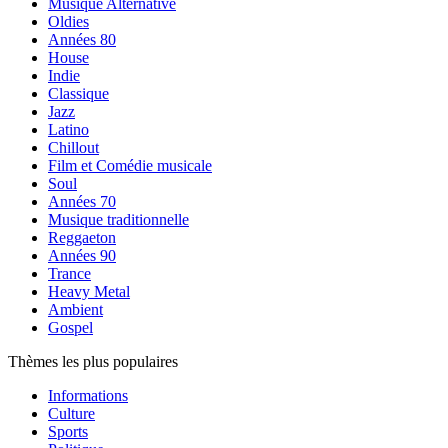
Musique Alternative
Oldies
Années 80
House
Indie
Classique
Jazz
Latino
Chillout
Film et Comédie musicale
Soul
Années 70
Musique traditionnelle
Reggaeton
Années 90
Trance
Heavy Metal
Ambient
Gospel
Thèmes les plus populaires
Informations
Culture
Sports