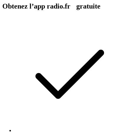
Obtenez l’app radio.fr gratuite