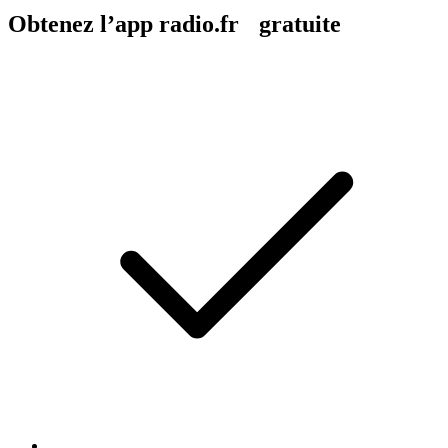
Obtenez l’app radio.fr gratuite