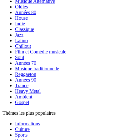
Musique Alternative
Oldies
Années 80
House
Indie
Classique
Jazz
Latino
Chillout
Film et Comédie musicale
Soul
Années 70
Musique traditionnelle
Reggaeton
Années 90
Trance
Heavy Metal
Ambient
Gospel
Thèmes les plus populaires
Informations
Culture
Sports