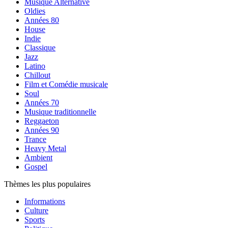
Musique Alternative
Oldies
Années 80
House
Indie
Classique
Jazz
Latino
Chillout
Film et Comédie musicale
Soul
Années 70
Musique traditionnelle
Reggaeton
Années 90
Trance
Heavy Metal
Ambient
Gospel
Thèmes les plus populaires
Informations
Culture
Sports