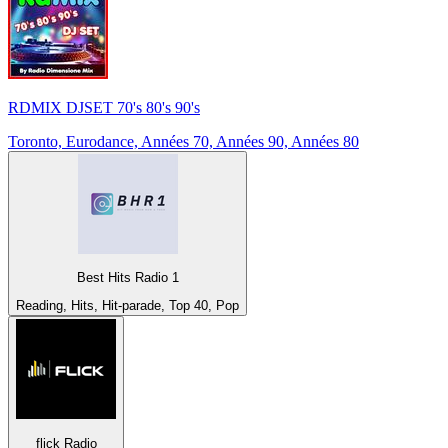
RDMIX DJSET 70's 80's 90's
Toronto, Eurodance, Années 70, Années 90, Années 80
Best Hits Radio 1
Reading, Hits, Hit-parade, Top 40, Pop
flick Radio