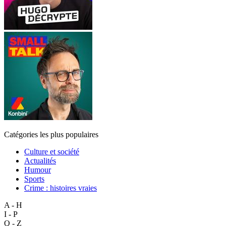
Catégories les plus populaires
Culture et société
Actualités
Humour
Sports
Crime : histoires vraies
A - H
I - P
Q - Z