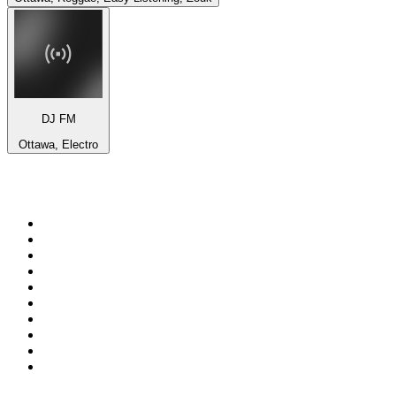
DJ FM
Ottawa, Electro
Top 100 sur
radio.fr
1
.
RMC Info Talk Sport
2
.
RTL
3
.
France Info
4
.
Europe 1
5
.
France Inter
6
.
Radio FREE DOM
7
.
NOSTALGIE
8
.
Tropiques FM
9
.
CHERIE FM
10
.
NRJ