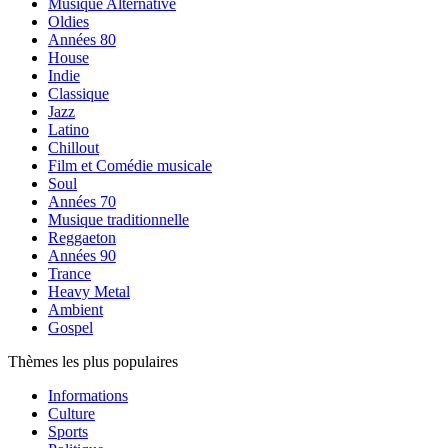
Musique Alternative
Oldies
Années 80
House
Indie
Classique
Jazz
Latino
Chillout
Film et Comédie musicale
Soul
Années 70
Musique traditionnelle
Reggaeton
Années 90
Trance
Heavy Metal
Ambient
Gospel
Thèmes les plus populaires
Informations
Culture
Sports