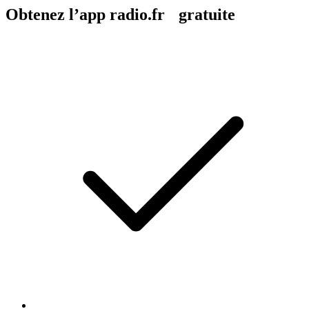
Obtenez l’app radio.fr gratuite