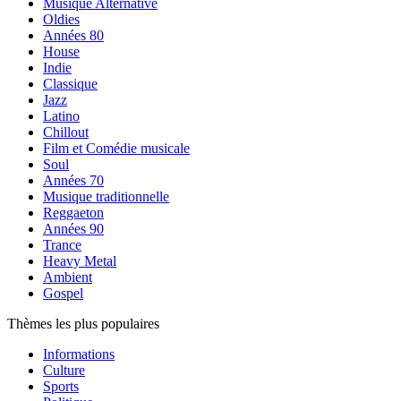
Musique Alternative
Oldies
Années 80
House
Indie
Classique
Jazz
Latino
Chillout
Film et Comédie musicale
Soul
Années 70
Musique traditionnelle
Reggaeton
Années 90
Trance
Heavy Metal
Ambient
Gospel
Thèmes les plus populaires
Informations
Culture
Sports