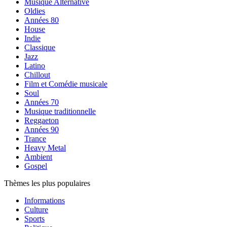
Musique Alternative
Oldies
Années 80
House
Indie
Classique
Jazz
Latino
Chillout
Film et Comédie musicale
Soul
Années 70
Musique traditionnelle
Reggaeton
Années 90
Trance
Heavy Metal
Ambient
Gospel
Thèmes les plus populaires
Informations
Culture
Sports