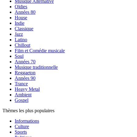
Musique Alternative
Oldies
Années 80
House
Indie
Classique
Jazz
Latino
Chillout
Film et Comédie musicale
Soul
Années 70
Musique traditionnelle
Reggaeton
Années 90
Trance
Heavy Metal
Ambient
Gospel
Thèmes les plus populaires
Informations
Culture
Sports