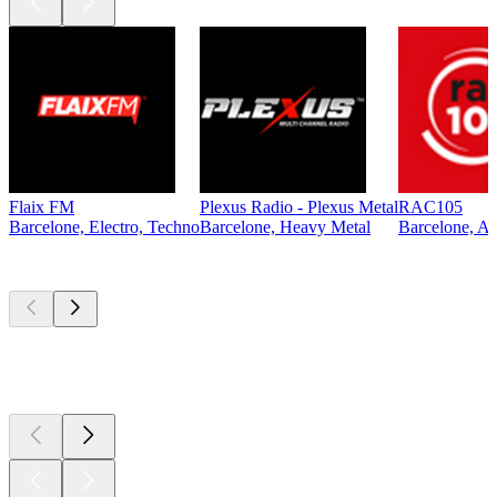
Flaix FM
Plexus Radio - Plexus Metal
RAC105
Barcelone, Electro, Techno
Barcelone, Heavy Metal
Barcelone, An
Les meilleurs
podcasts
Les meilleurs
podcasts
Les meilleurs
podcasts