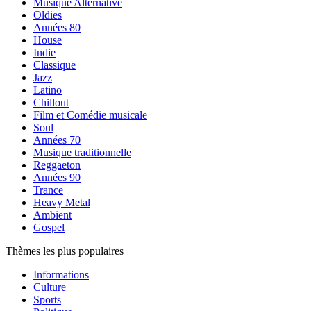
Musique Alternative
Oldies
Années 80
House
Indie
Classique
Jazz
Latino
Chillout
Film et Comédie musicale
Soul
Années 70
Musique traditionnelle
Reggaeton
Années 90
Trance
Heavy Metal
Ambient
Gospel
Thèmes les plus populaires
Informations
Culture
Sports