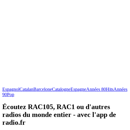
Espagnol
Catalan
Barcelone
Catalogne
Espagne
Années 80
Hits
Années
90
Pop
Écoutez RAC105, RAC1 ou d'autres
radios du monde entier - avec l'app de
radio.fr