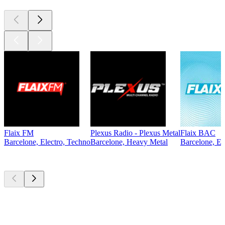
Flaix FM
Plexus Radio - Plexus Metal
Flaix BAC
Barcelone, Electro, Techno
Barcelone, Heavy Metal
Barcelone, Ele
Les meilleurs
podcasts
Les meilleurs
podcasts
Les meilleurs
podcasts