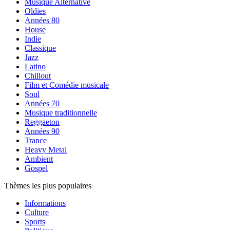
Musique Alternative
Oldies
Années 80
House
Indie
Classique
Jazz
Latino
Chillout
Film et Comédie musicale
Soul
Années 70
Musique traditionnelle
Reggaeton
Années 90
Trance
Heavy Metal
Ambient
Gospel
Thèmes les plus populaires
Informations
Culture
Sports