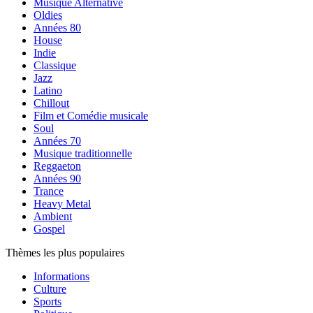
Musique Alternative
Oldies
Années 80
House
Indie
Classique
Jazz
Latino
Chillout
Film et Comédie musicale
Soul
Années 70
Musique traditionnelle
Reggaeton
Années 90
Trance
Heavy Metal
Ambient
Gospel
Thèmes les plus populaires
Informations
Culture
Sports