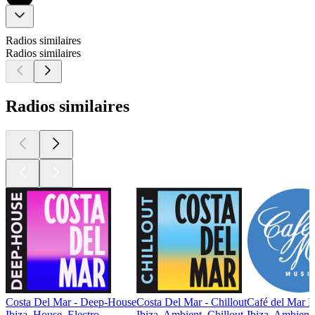
Radios similaires
Radios similaires
Radios similaires
Costa Del Mar - Deep-House
Costa Del Mar - Chillout
Café del Mar 
Ibiza, House, Electro
Ibiza, Ambient, Chillout
Ibiza, Ambient,