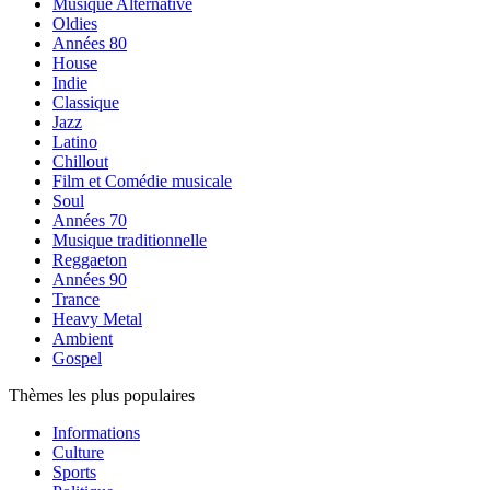
Musique Alternative
Oldies
Années 80
House
Indie
Classique
Jazz
Latino
Chillout
Film et Comédie musicale
Soul
Années 70
Musique traditionnelle
Reggaeton
Années 90
Trance
Heavy Metal
Ambient
Gospel
Thèmes les plus populaires
Informations
Culture
Sports