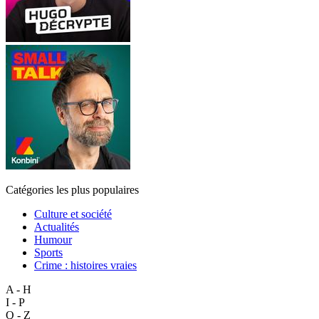
Catégories les plus populaires
Culture et société
Actualités
Humour
Sports
Crime : histoires vraies
A - H
I - P
Q - Z