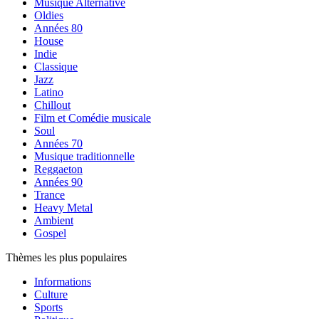
Musique Alternative
Oldies
Années 80
House
Indie
Classique
Jazz
Latino
Chillout
Film et Comédie musicale
Soul
Années 70
Musique traditionnelle
Reggaeton
Années 90
Trance
Heavy Metal
Ambient
Gospel
Thèmes les plus populaires
Informations
Culture
Sports