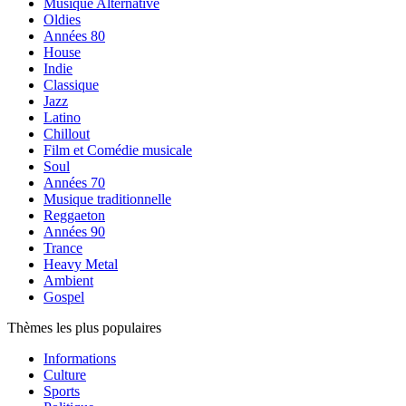
Musique Alternative
Oldies
Années 80
House
Indie
Classique
Jazz
Latino
Chillout
Film et Comédie musicale
Soul
Années 70
Musique traditionnelle
Reggaeton
Années 90
Trance
Heavy Metal
Ambient
Gospel
Thèmes les plus populaires
Informations
Culture
Sports