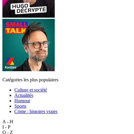
Catégories les plus populaires
Culture et société
Actualités
Humour
Sports
Crime : histoires vraies
A - H
I - P
Q - Z