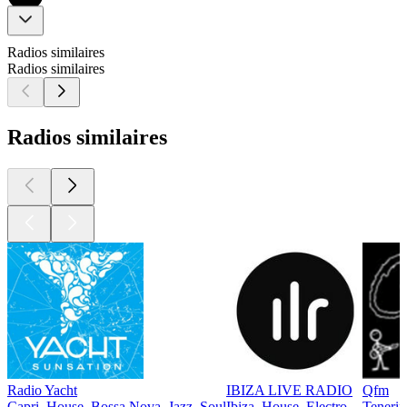
Radios similaires
Radios similaires
Radios similaires
Radio Yacht
IBIZA LIVE RADIO
Qfm
Capri, House, Bossa Nova, Jazz, Soul
Ibiza, House, Electro
Tenerif