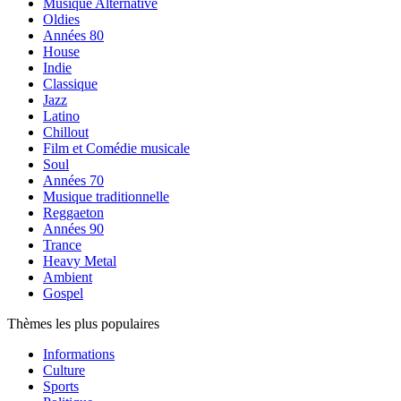
Musique Alternative
Oldies
Années 80
House
Indie
Classique
Jazz
Latino
Chillout
Film et Comédie musicale
Soul
Années 70
Musique traditionnelle
Reggaeton
Années 90
Trance
Heavy Metal
Ambient
Gospel
Thèmes les plus populaires
Informations
Culture
Sports