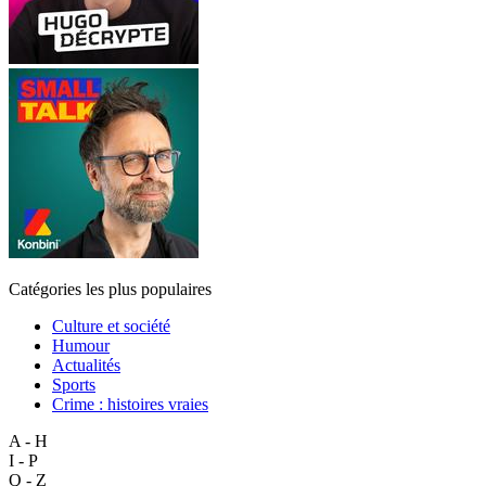
Catégories les plus populaires
Culture et société
Humour
Actualités
Sports
Crime : histoires vraies
A - H
I - P
Q - Z