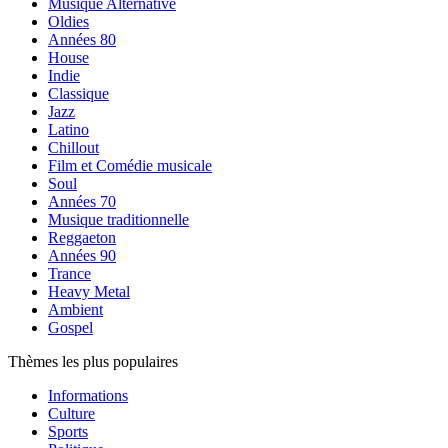
Musique Alternative
Oldies
Années 80
House
Indie
Classique
Jazz
Latino
Chillout
Film et Comédie musicale
Soul
Années 70
Musique traditionnelle
Reggaeton
Années 90
Trance
Heavy Metal
Ambient
Gospel
Thèmes les plus populaires
Informations
Culture
Sports