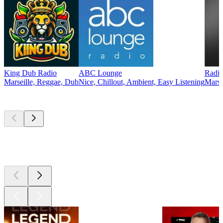
King Dub Radio
ABC Lounge
Radio
Marseille, Reggae, Dub
Nice, Chillout, Ambient, Easy Listening
Marse
Les meilleurs
podcasts
Les meilleurs
podcasts
Les meilleurs
podcasts