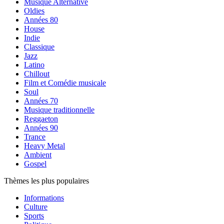
Musique Alternative
Oldies
Années 80
House
Indie
Classique
Jazz
Latino
Chillout
Film et Comédie musicale
Soul
Années 70
Musique traditionnelle
Reggaeton
Années 90
Trance
Heavy Metal
Ambient
Gospel
Thèmes les plus populaires
Informations
Culture
Sports