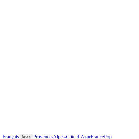
Français
Provence-Alpes-Côte d’Azur
France
Pop
Arles