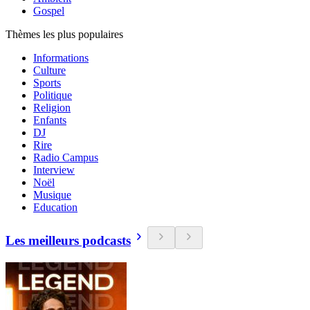
Gospel
Thèmes les plus populaires
Informations
Culture
Sports
Politique
Religion
Enfants
DJ
Rire
Radio Campus
Interview
Noël
Musique
Education
Les meilleurs podcasts