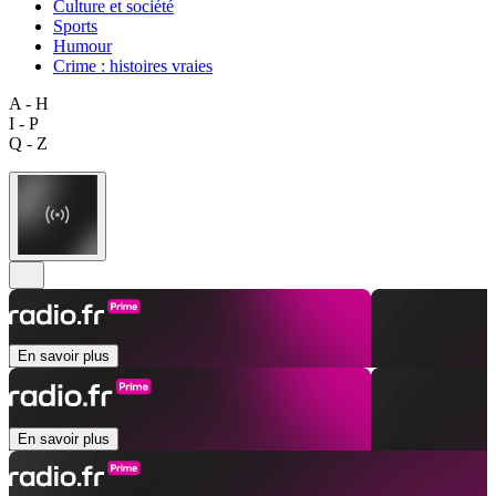
Culture et société
Sports
Humour
Crime : histoires vraies
A - H
I - P
Q - Z
En savoir plus
En savoir plus