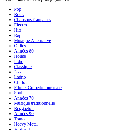
Pop
Rock
Chansons françaises
Electro
Hits
Rap
Musique Alternative
Oldies
Années 80
House
Indie
Classique
Jazz
Latino
Chillout
Film et Comédie musicale
Soul
Années 70
Musique traditionnelle
Reggaeton
Années 90
Trance
Heavy Metal
Ambient