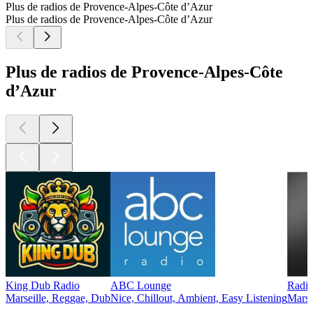
Plus de radios de Provence-Alpes-Côte d’Azur
Plus de radios de Provence-Alpes-Côte d’Azur
Plus de radios de Provence-Alpes-Côte
d’Azur
King Dub Radio
ABC Lounge
Radio
Marseille, Reggae, Dub
Nice, Chillout, Ambient, Easy Listening
Marse
Les meilleurs
podcasts