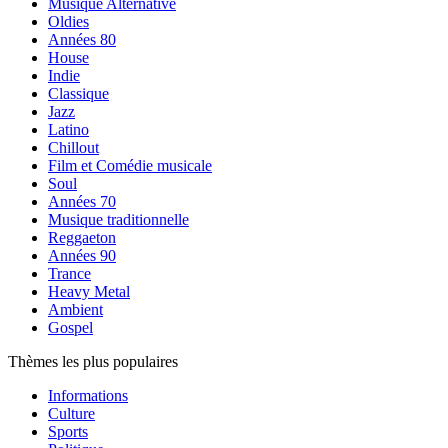
Musique Alternative
Oldies
Années 80
House
Indie
Classique
Jazz
Latino
Chillout
Film et Comédie musicale
Soul
Années 70
Musique traditionnelle
Reggaeton
Années 90
Trance
Heavy Metal
Ambient
Gospel
Thèmes les plus populaires
Informations
Culture
Sports