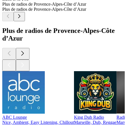
Plus de radios de Provence-Alpes-Côte d’Azur
Plus de radios de Provence-Alpes-Côte d’Azur
Plus de radios de Provence-Alpes-Côte
d’Azur
ABC Lounge
King Dub Radio
Radio
Nice, Ambient, Easy Listening, Chillout
Marseille, Dub, Reggae
Marse