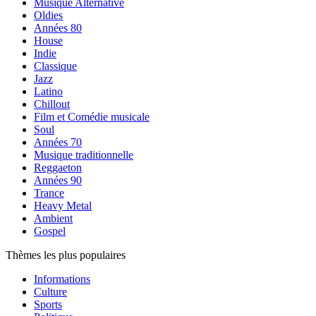
Musique Alternative
Oldies
Années 80
House
Indie
Classique
Jazz
Latino
Chillout
Film et Comédie musicale
Soul
Années 70
Musique traditionnelle
Reggaeton
Années 90
Trance
Heavy Metal
Ambient
Gospel
Thèmes les plus populaires
Informations
Culture
Sports