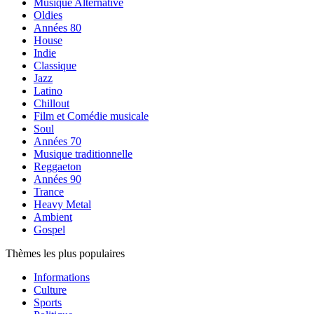
Musique Alternative
Oldies
Années 80
House
Indie
Classique
Jazz
Latino
Chillout
Film et Comédie musicale
Soul
Années 70
Musique traditionnelle
Reggaeton
Années 90
Trance
Heavy Metal
Ambient
Gospel
Thèmes les plus populaires
Informations
Culture
Sports