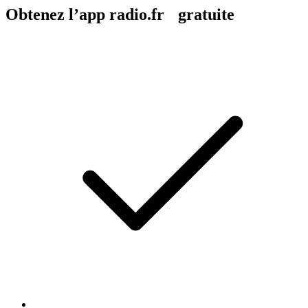
Obtenez l’app radio.fr gratuite