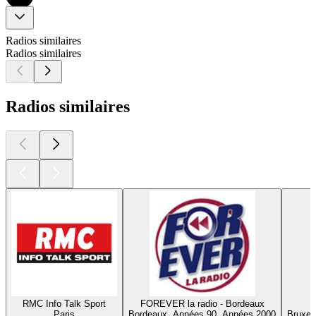
Radios similaires
Radios similaires
Radios similaires
RMC Info Talk Sport
FOREVER la radio - Bordeaux
Paris
Bordeaux, Années 90, Années 2000
Bruxel