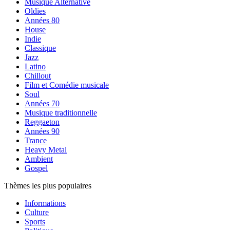
Musique Alternative
Oldies
Années 80
House
Indie
Classique
Jazz
Latino
Chillout
Film et Comédie musicale
Soul
Années 70
Musique traditionnelle
Reggaeton
Années 90
Trance
Heavy Metal
Ambient
Gospel
Thèmes les plus populaires
Informations
Culture
Sports