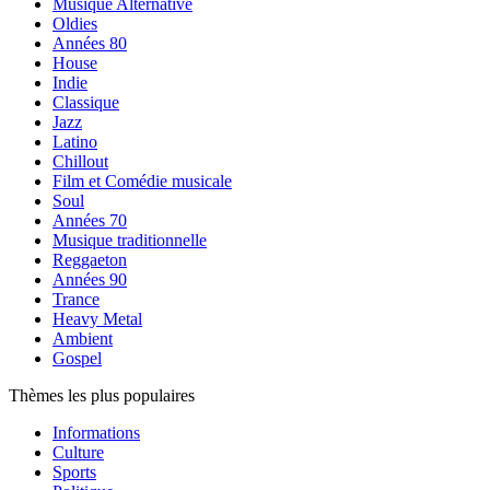
Musique Alternative
Oldies
Années 80
House
Indie
Classique
Jazz
Latino
Chillout
Film et Comédie musicale
Soul
Années 70
Musique traditionnelle
Reggaeton
Années 90
Trance
Heavy Metal
Ambient
Gospel
Thèmes les plus populaires
Informations
Culture
Sports