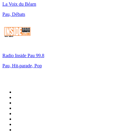
La Voix du Béarn
Pau, Débats
Radio Inside Pau 99.8
Pau, Hit-parade, Pop
Top 100 sur
radio.fr
1
.
RMC Info Talk Sport
2
.
RTL
3
.
France Info
4
.
Europe 1
5
.
France Inter
6
.
Radio FREE DOM
7
.
NOSTALGIE
8
.
Tropiques FM