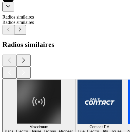
Radios similaires
Radios similaires
Radios similaires
Maxximum
Contact FM
Paris, Electro, House, Techno, Afrobeat
Lille, Electro, Hits, House
Par