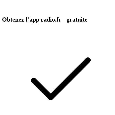
Obtenez l’app radio.fr gratuite