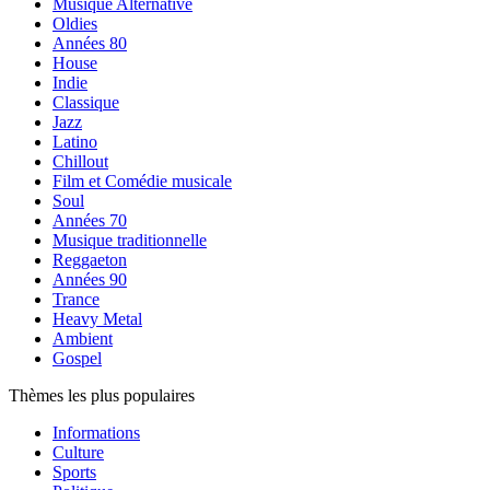
Musique Alternative
Oldies
Années 80
House
Indie
Classique
Jazz
Latino
Chillout
Film et Comédie musicale
Soul
Années 70
Musique traditionnelle
Reggaeton
Années 90
Trance
Heavy Metal
Ambient
Gospel
Thèmes les plus populaires
Informations
Culture
Sports