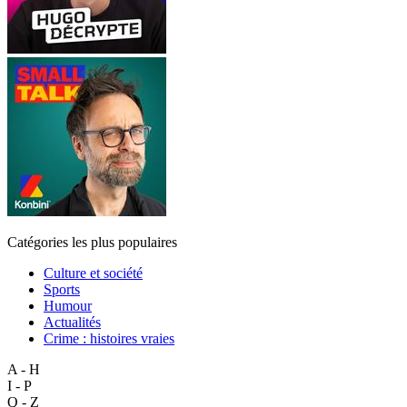
Catégories les plus populaires
Culture et société
Sports
Humour
Actualités
Crime : histoires vraies
A - H
I - P
Q - Z