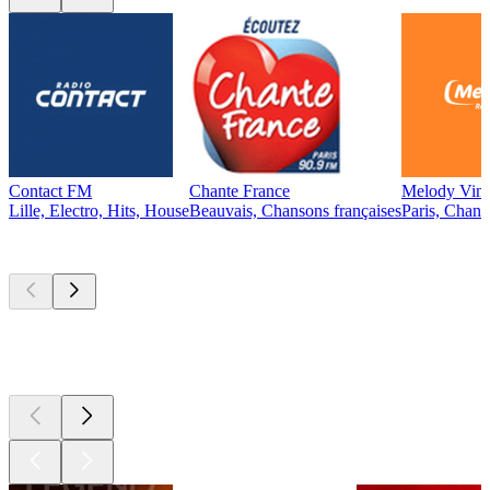
Contact FM
Chante France
Melody Vint
Lille, Electro, Hits, House
Beauvais, Chansons françaises
Paris, Chans
Les meilleurs
podcasts
Les meilleurs
podcasts
Les meilleurs
podcasts