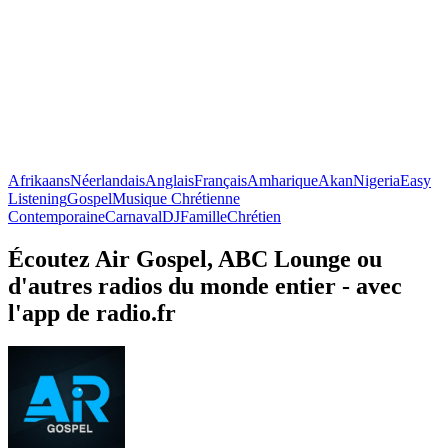
Afrikaans
Néerlandais
Anglais
Français
Amharique
Akan
Nigeria
Easy
Listening
Gospel
Musique Chrétienne
Contemporaine
Carnaval
DJ
Famille
Chrétien
Écoutez Air Gospel, ABC Lounge ou
d'autres radios du monde entier - avec
l'app de radio.fr