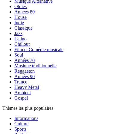
Musique Alternative
Oldies
Années 80
House
Indie
Classique
Jazz
Latino
Chillout
Film et Comédie musicale
Soul
Années 70
Musique traditionnelle
Reggaeton
Années 90
Trance
Heavy Metal
Ambient
Gospel
Thèmes les plus populaires
Informations
Culture
Sports