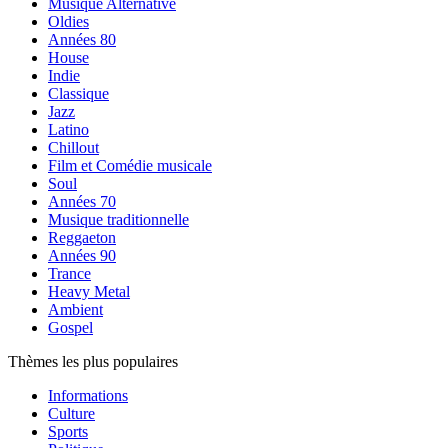
Musique Alternative
Oldies
Années 80
House
Indie
Classique
Jazz
Latino
Chillout
Film et Comédie musicale
Soul
Années 70
Musique traditionnelle
Reggaeton
Années 90
Trance
Heavy Metal
Ambient
Gospel
Thèmes les plus populaires
Informations
Culture
Sports