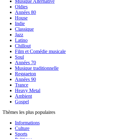
Musique Alternative
Oldies
Années 80
House
Indie
Classique
Jazz
Latino
Chillout
Film et Comédie musicale
Soul
Années 70
Musique traditionnelle
Reggaeton
Années 90
Trance
Heavy Metal
Ambient
Gospel
Thèmes les plus populaires
Informations
Culture
Sports