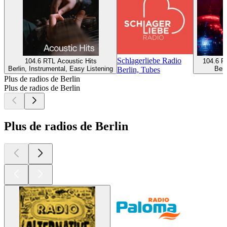
Schlagerliebe Radio
104.6 RTL Acoustic Hits
104.6 R
Berlin, Instrumental, Easy Listening
Berl
Berlin, Tubes
Plus de radios de Berlin
Plus de radios de Berlin
Plus de radios de Berlin