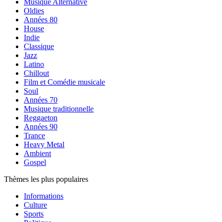
Musique Alternative
Oldies
Années 80
House
Indie
Classique
Jazz
Latino
Chillout
Film et Comédie musicale
Soul
Années 70
Musique traditionnelle
Reggaeton
Années 90
Trance
Heavy Metal
Ambient
Gospel
Thèmes les plus populaires
Informations
Culture
Sports