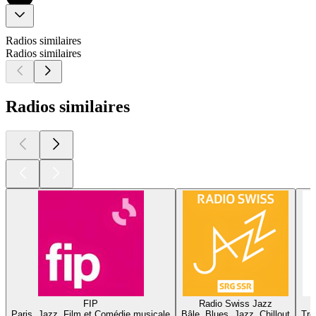
Radios similaires
Radios similaires
Radios similaires
FIP
Radio Swiss Jazz
Paris, Jazz, Film et Comédie musicale
Bâle, Blues, Jazz, Chillout
Tro