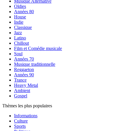
Musique Alternative
Oldies
Années 80
House
Indie
Classique
Jazz
Latino
Chillout
Film et Comédie musicale
Soul
Années 70
Musique traditionnelle
Reggaeton
Années 90
Trance
Heavy Metal
Ambient
Gospel
Thèmes les plus populaires
Informations
Culture
Sports